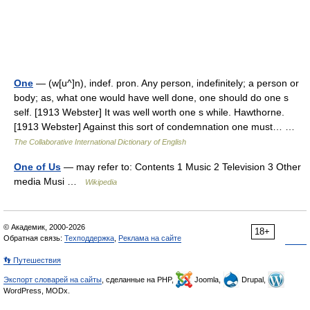
One
— (w[u^]n), indef. pron. Any person, indefinitely; a person or
body; as, what one would have well done, one should do one s
self. [1913 Webster] It was well worth one s while. Hawthorne.
[1913 Webster] Against this sort of condemnation one must… …
The Collaborative International Dictionary of English
One of Us
— may refer to: Contents 1 Music 2 Television 3 Other
media Musi …
Wikipedia
© Академик, 2000-2026
18+
Обратная связь:
Техподдержка
,
Реклама на сайте
👣 Путешествия
Экспорт словарей на сайты
, сделанные на PHP,
Joomla,
Drupal,
WordPress, MODx.