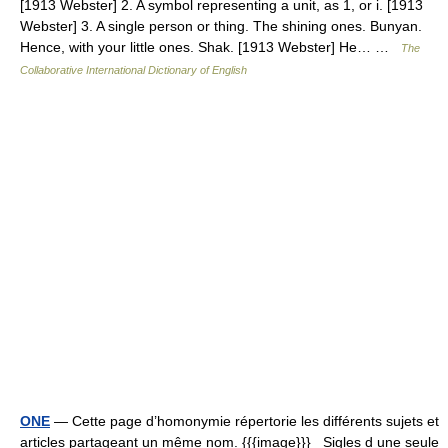
[1913 Webster] 2. A symbol representing a unit, as 1, or i. [1913
Webster] 3. A single person or thing. The shining ones. Bunyan.
Hence, with your little ones. Shak. [1913 Webster] He… …
The
Collaborative International Dictionary of English
ONE
— Cette page d’homonymie répertorie les différents sujets et
articles partageant un même nom. {{{image}}} Sigles d une seule