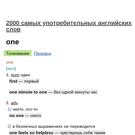
2000 самых употребительных английских
слов
one
Толкование
Перевод
one
[wʌn]
1.
num
один
first
— первый
one minute to one
— без одной минуты час
2.
adv
1)
некто, кто-то
no one
— никто
2)
в безличных выражениях не переводится
one feels so helpless
— чувствуешь себя таким