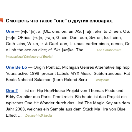
Смотреть что такое "one" в других словарях:
One
— (w[u^]n), a. [OE. one, on, an, AS. [=a]n; akin to D. een, OS.
[=e]n, OFries. [=e]n, [=a]n, G. ein, Dan. een, Sw. en, Icel. einn,
Goth. ains, W. un, Ir. & Gael. aon, L. unus, earlier oinos, oenos, Gr.
o i nh the ace on dice; cf. Skr. [=e]ka. The… …
The Collaborative
International Dictionary of English
One Be Lo
— Origin Pontiac, Michigan Genres Alternative hip hop
Years active 1998–present Labels MYX Music, Subterraneous, Fat
Beats Nahshid Sulaiman (born Ralond Scru …
Wikipedia
One-T
— ist ein Hip Hop/House Projekt von Thomas Pieds und
Eddy Gronfier aus Paris, Frankreich. Bis heute ist das Projekt ein
typisches One Hit Wonder durch das Lied The Magic Key aus dem
Jahr 2003, welches ein Sample aus dem Stück Ma Hra von Blue
Effect …
Deutsch Wikipedia