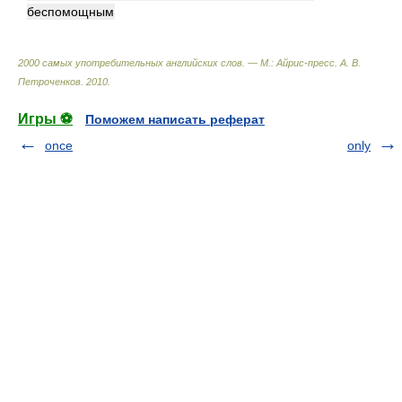
беспомощным
2000 самых употребительных английских слов. — М.: Айрис-пресс
.
А. В.
Петроченков
.
2010
.
Игры ⚽
Поможем написать реферат
once
only